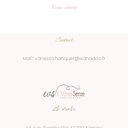
Nous suivre
Contact
Mail : vanessa.hanquet@wanadoo.fr
Le studio
44 rue Gambetta 42700 Firminy