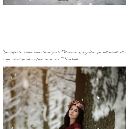
Une superbe séance dans la neige du Pilat avec Angeline, qui attendait cette
neige avec impatience pour sa séance Maternité…