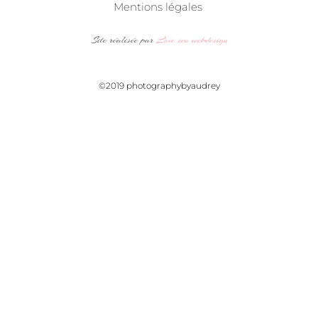
Mentions légales
Site réalisée par
Love seo webdesign
©2019 photographybyaudrey