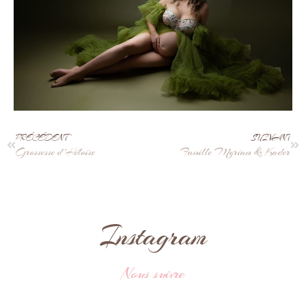
PRÉCÉDENT
SUIVANT
Grossesse d’Héloïse
Famille Myriam & Kader
Instagram
Nous suivre