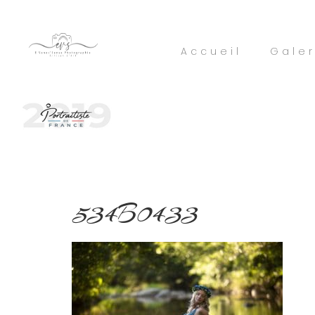
Accueil
Galer
534B0433